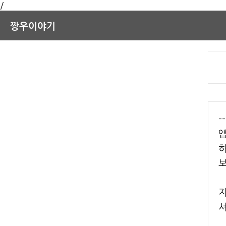
/
짱우이야기
-
하
보
지
셔