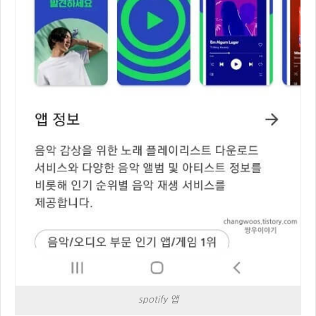
spotify 앱