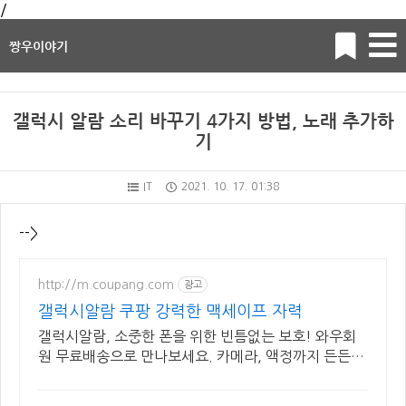
/
짱우이야기
갤럭시 알람 소리 바꾸기 4가지 방법, 노래 추가하
기
IT
2021. 10. 17. 01:38
-->
http://m.coupang.com
광고
갤럭시알람 쿠팡 강력한 맥세이프 자력
갤럭시알람, 소중한 폰을 위한 빈틈없는 보호! 와우회
원 무료배송으로 만나보세요. 카메라, 액정까지 든든하
게 보호! 휴대폰케이스, 이제 파손 걱정 덜어요.