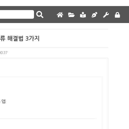
류 해결법 3가지
00:37
 앱